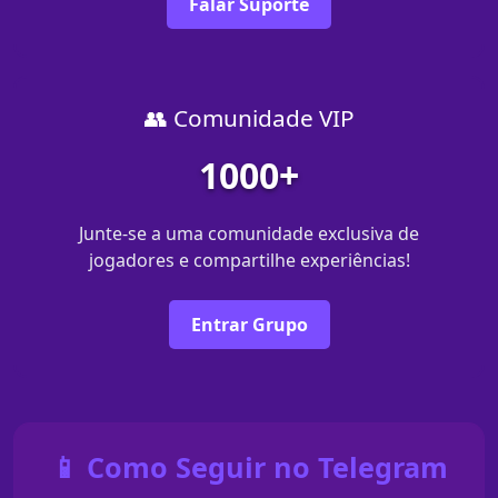
Falar Suporte
👥 Comunidade VIP
1000+
Junte-se a uma comunidade exclusiva de
jogadores e compartilhe experiências!
Entrar Grupo
📱 Como Seguir no Telegram