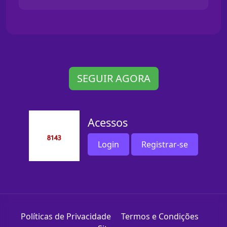
SEGUIR AGORA
Acessos
Login
Registrar-se
Políticas de Privacidade
Termos e Condições