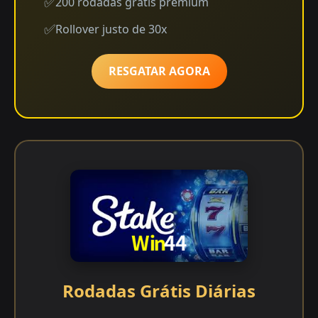
200 rodadas grátis premium
Rollover justo de 30x
RESGATAR AGORA
Rodadas Grátis Diárias