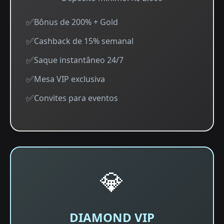
Bônus de 200% + Gold
Cashback de 15% semanal
Saque instantâneo 24/7
Mesa VIP exclusiva
Convites para eventos
💎
DIAMOND VIP