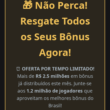
🎁 Não Perca!
Resgate Todos
os Seus Bônus
Agora!
⏰
OFERTA POR TEMPO LIMITADO!
Mais de
R$ 2.5 milhões
em bônus
já distribuídos este mês. Junte-se
aos
1.2 milhão de jogadores
que
aproveitam os melhores bônus do
Brasil!