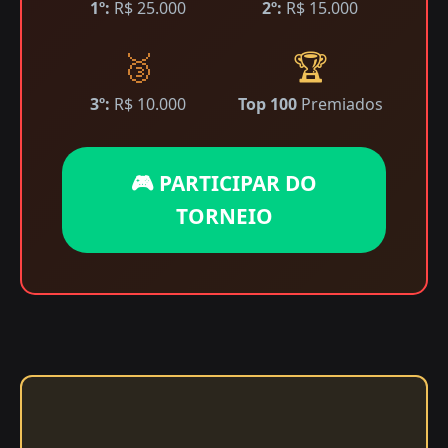
1º:
R$ 25.000
2º:
R$ 15.000
🥉
🏆
3º:
R$ 10.000
Top 100
Premiados
🎮 PARTICIPAR DO
TORNEIO