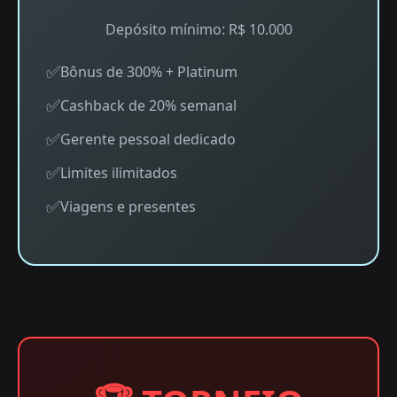
Depósito mínimo: R$ 10.000
Bônus de 300% + Platinum
Cashback de 20% semanal
Gerente pessoal dedicado
Limites ilimitados
Viagens e presentes