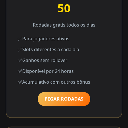
50
Rodadas grátis todos os dias
Para jogadores ativos
Slots diferentes a cada dia
Ganhos sem rollover
Disponível por 24 horas
Acumulativo com outros bônus
PEGAR RODADAS