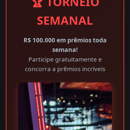
🏆 TORNEIO
SEMANAL
R$ 100.000 em prêmios toda
semana!
Participe gratuitamente e
concorra a prêmios incríveis